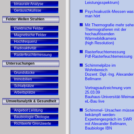
Leistungsspektrum)
binaurale Analyse
Geräuschkulisse
Psychoakustik-Messen was
man hört
Felder Wellen Strahlen
Mit Thermografie mehr sehe
Elektrische Felder
Thermografieren mit der
hochauflösenden
Magnetische Felder
Wärmebildkamera
Hochfrequenz
(high Resolution)
Radioaktivität
Rasterfeuchtemessung
Rasterfeuchtemessung
Pdf-Rasterfeuchtemessung
Untersuchungen
Schimmelpilze im
Wohnbereich
Grundstücke
Dozent: Dipl.-Ing. Alexander
Bellmann
Immobilien
Schlafplätze
Vortragsaufzeichnung vom
25.03.09
Arbeitsplätze
Bauhaus-Universität-Weimar
Umweltanalytik & Gesundheit
eL-Bau live
Schimmel- Ursachen müss
Angebot Leistung
bekämpft werden-
Baubiologie Ökologie
Expertengespräch im SWR
Richtwerte Grenzwerte
mit Alexander Bellmann,
Baubiologe IBN