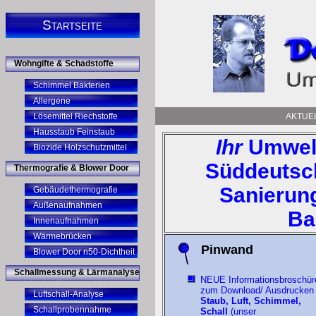
Startseite
Wohngifte & Schadstoffe
Schimmel Bakterien
Allergene
Lösemittel Riechstoffe
AKTUE
Hausstaub Feinstaub
Ihr
Umwelt
Biozide Holzschutzmittel
Süddeutsc
Thermografie & Blower Door
Sanierun
Gebäudethermografie
Außenaufnahmen
Ba
Innenaufnahmen
Wärmebrücken
Pinwand
Blower Door n50-Dichtheit
Schallmessung & Lärmanalyse
NEUE Informationsbroschür
zum Download/ Ausdrucken
Luftschall-Analyse
Staub, Luft, Schimmel,
Schallprobennahme
Schall
(unser