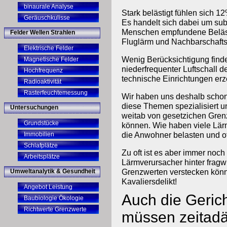
binaurale Analyse
Stark belästigt fühlen sich 
Geräuschkulisse
Es handelt sich dabei um sub
Menschen empfundene Beläst
Felder Wellen Strahlen
Fluglärm und Nachbarschafts
Elektrische Felder
Wenig Berücksichtigung find
Magnetische Felder
niederfrequenter Luftschall 
Hochfrequenz
technische Einrichtungen erz
Radioaktivität
Rasterfeuchtemessung
Wir haben uns deshalb schon 
diese Themen spezialisiert u
Untersuchungen
weitab von gesetzichen Gre
Grundstücke
können. Wie haben viele Lär
die Anwohner belasten und of
Immobilien
Schlafplätze
Zu oft ist es aber immer noch
Arbeitsplätze
Lärmverursacher hinter fragw
Grenzwerten verstecken könn
Umweltanalytik & Gesundheit
Kavaliersdelikt!
Angebot Leistung
Auch die Geric
Baubiologie Ökologie
Richtwerte Grenzwerte
müssen zeitadä