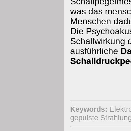
Schallpegelme
was das mensch
Menschen dadu
Die Psychoakusti
Schallwirkung 
ausführliche
Da
Schalldruckpe
Keywords:
Elektro
gepulste Strahlung