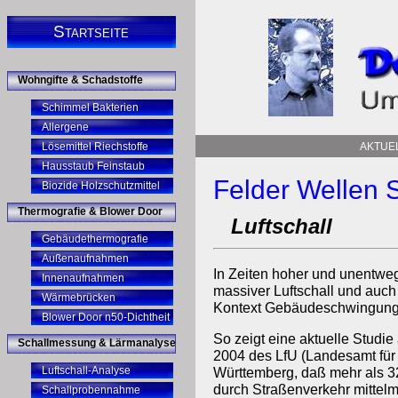
Startseite
Wohngifte & Schadstoffe
Schimmel Bakterien
Allergene
Lösemittel Riechstoffe
AKTUE
Hausstaub Feinstaub
Felder Wellen 
Biozide Holzschutzmittel
Thermografie & Blower Door
Luftschall
Gebäudethermografie
Außenaufnahmen
In Zeiten hoher und unentwegt
Innenaufnahmen
massiver Luftschall und auch
Wärmebrücken
Kontext Gebäudeschwingung
Blower Door n50-Dichtheit
So zeigt eine aktuelle Studi
Schallmessung & Lärmanalyse
2004 des LfU (Landesamt fü
Luftschall-Analyse
Württemberg, daß mehr als 3
durch Straßenverkehr mittelmä
Schallprobennahme