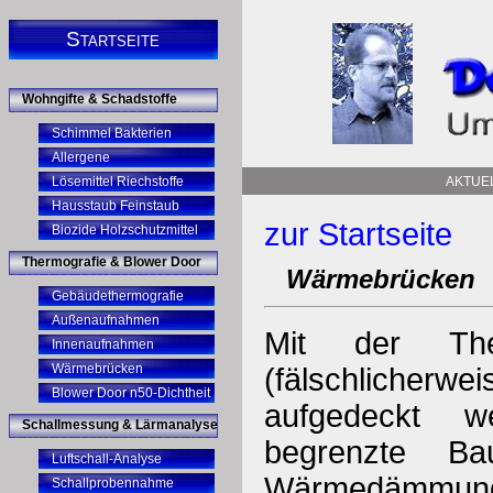
Startseite
Wohngifte & Schadstoffe
Schimmel Bakterien
Allergene
Lösemittel Riechstoffe
AKTUE
Hausstaub Feinstaub
zur Startseite
Biozide Holzschutzmittel
Thermografie & Blower Door
Wärmebrücken
Gebäudethermografie
Außenaufnahmen
Mit der The
Innenaufnahmen
Wärmebrücken
(fälschliche
Blower Door n50-Dichtheit
aufgedeckt w
Schallmessung & Lärmanalyse
begrenzte Bau
Luftschall-Analyse
Wärmedämmung. 
Schallprobennahme