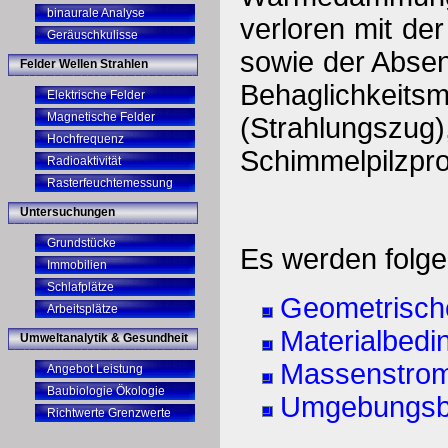
binaurale Analyse
verloren mit de
Geräuschkulisse
sowie der Abse
Felder Wellen Strahlen
Behaglichkeit
Elektrische Felder
Magnetische Felder
(Strahlungs
Hochfrequenz
Schimmelpilzpro
Radioaktivität
Rasterfeuchtemessung
Untersuchungen
Grundstücke
Es werden folge
Immobilien
Schlafplätze
Geometrisc
Arbeitsplätze
Materialbed
Umweltanalytik & Gesundheit
Massenstro
Angebot Leistung
Baubiologie Ökologie
Umgebungsb
Richtwerte Grenzwerte