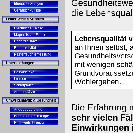
Gesundheitswes
binaurale Analyse
die Lebensquali
Geräuschkulisse
Felder Wellen Strahlen
Elektrische Felder
Magnetische Felder
Lebensqualität 
Hochfrequenz
an Ihnen selbst, 
Radioaktivität
Gesundheitsvorso
Rasterfeuchtemessung
mit wenigen schä
Untersuchungen
Grundvoraussetzu
Grundstücke
Immobilien
Wohlergehen.
Schlafplätze
Arbeitsplätze
Umweltanalytik & Gesundheit
Die Erfahrung 
Angebot Leistung
sehr vielen F
Baubiologie Ökologie
Richtwerte Grenzwerte
Einwirkungen 