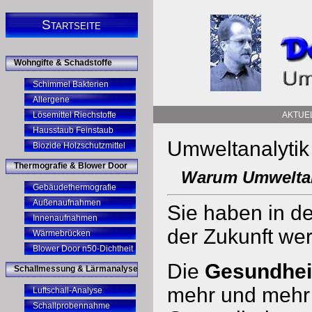
Startseite
Wohngifte & Schadstoffe
Schimmel Bakterien
Allergene
Lösemittel Riechstoffe
AKTUE
Hausstaub Feinstaub
Umweltanalytik
Biozide Holzschutzmittel
Thermografie & Blower Door
Warum Umweltan
Gebäudethermografie
Außenaufnahmen
Sie haben in de
Innenaufnahmen
der Zukunft wer
Wärmebrücken
Blower Door n50-Dichtheit
Die
Gesundhei
Schallmessung & Lärmanalyse
mehr und mehr 
Luftschall-Analyse
Schallprobennahme